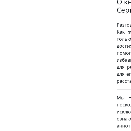
О к
Сер
Разго
Как ж
толь
дости
помог
избав
для р
для е
расст
Мы НЕ
поск
исклю
ознак
аннот