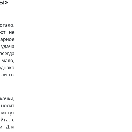
бы»
отало.
ают не
арное
 удача
всегда
 мало,
однако
 ли ты
качки,
носит
 могут
йта, с
и. Для