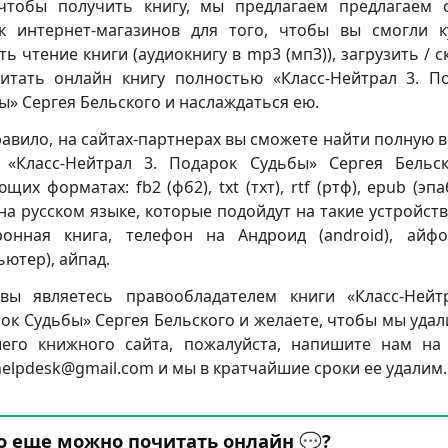
чтобы получить книгу, мы предлагаем предлагаем 
к интернет-магазинов для того, чтобы вы смогли к
ть чтение книги (аудиокнигу в mp3 (мп3)), загрузить / с
итать онлайн книгу полностью «Класс-Нейтрал 3. П
ы» Сергея Бельского и наслаждаться ею.
равило, на сайтах-партнерах вы сможете найти полную 
 «Класс-Нейтрал 3. Подарок Судьбы» Сергея Бельс
щих форматах: fb2 (фб2), txt (тхт), rtf (ртф), epub (эпа
 на русском языке, которые подойдут на такие устройства
ронная книга, телефон на Андроид (android), айф
ьютер), айпад.
вы являетесь правообладателем книги «Класс-Нейт
ок Судьбы» Сергея Бельского и желаете, чтобы мы удал
его книжного сайта, пожалуйста, напишите нам на
.helpdesk@gmail.com и мы в кратчайшие сроки ее удалим.
о еще можно почитать онлайн 💬?