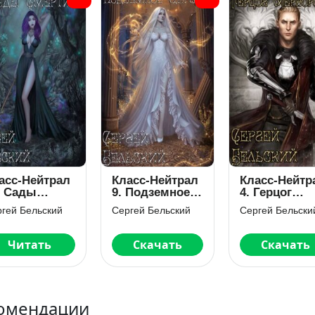
асс-Нейтрал
Класс-Нейтрал
Класс-Нейтр
. Сады
9. Подземное
4. Герцог
ерти
Царство
Мернорский
гей Бельский
Сергей Бельский
Сергей Бельски
Читать
Скачать
Скачать
омендации