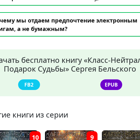
чему мы отдаем предпочтение электронным
игам, а не бумажным?
ачать бесплатно книгу «Класс-Нейтрал
Подарок Судьбы» Сергея Бельского
FB2
EPUB
гие книги из серии
10
9