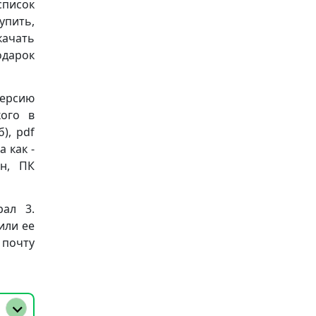
список
упить,
качать
одарок
версию
кого в
б), pdf
 как -
он, ПК
рал 3.
или ее
 почту