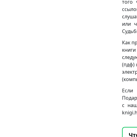
того 
ссыло
слуша
или ч
Судьб
Как п
книги
следую
(пдф)
элект
(комп
Если 
Подар
с наш
knigi
Чт