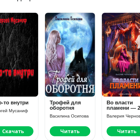
о-то внутри
Трофей для
Во власти
оборотня
пламени — 
ргей Мусаниф
Василина Осипова
Скачать
Читать
Читать