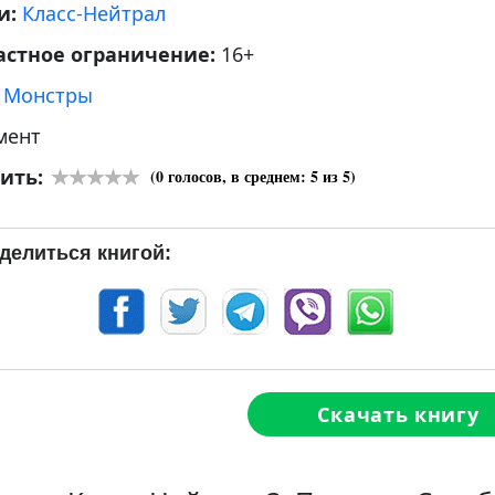
и:
Класс-Нейтрал
астное ограничение:
16+
:
Монстры
мент
ить:
(
0
голосов, в среднем:
5
из 5)
делиться книгой:
Скачать книгу