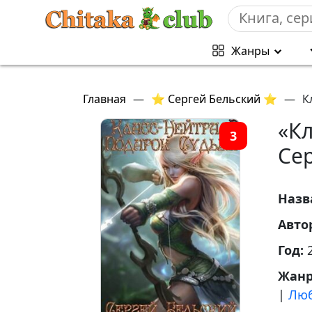
Жанры
Главная
—
⭐ Сергей Бельский ⭐
—
К
«Кл
3
Се
Назв
Авто
Год:
Жан
|
Люб