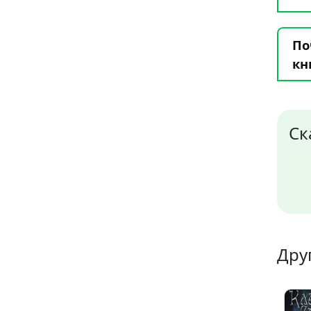
По
кн
Ск
Дру
11
6
5