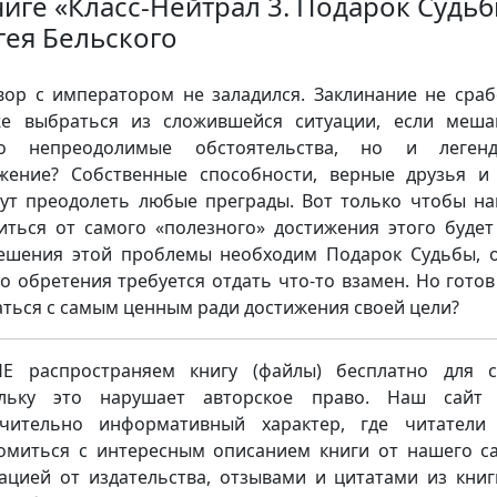
ниге «Класс-Нейтрал 3. Подарок Судь
гея Бельского
вор с императором не заладился. Заклинание не сраб
е выбраться из сложившейся ситуации, если меш
ко непреодолимые обстоятельства, но и легенд
жение? Собственные способности, верные друзья и
ут преодолеть любые преграды. Вот только чтобы на
иться от самого «полезного» достижения этого будет
ешения этой проблемы необходим Подарок Судьбы, 
го обретения требуется отдать что-то взамен. Но готов
аться с самым ценным ради достижения своей цели?
 распространяем книгу (файлы) бесплатно для с
ольку это нарушает авторское право. Наш сайт 
чительно информативный характер, где читатели
омиться с интересным описанием книги от нашего са
ацией от издательства, отзывами и цитатами из книг