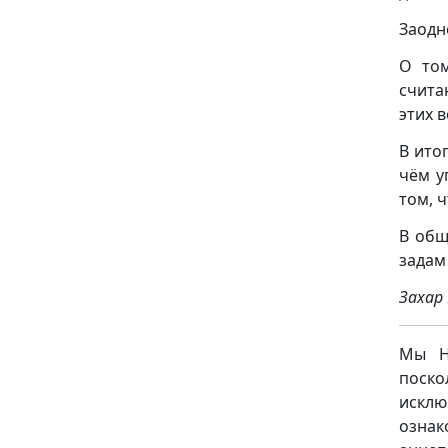
Заодн
О том
счита
этих 
В ито
чём у
том, 
В общ
задам 
Захар
Мы НЕ
поск
исклю
ознак