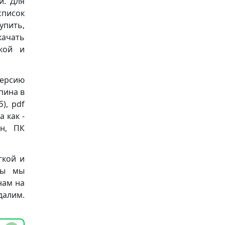
и. Для
список
упить,
качать
кой и
версию
пина в
б), pdf
 как -
он, ПК
гкой и
бы мы
нам на
далим.