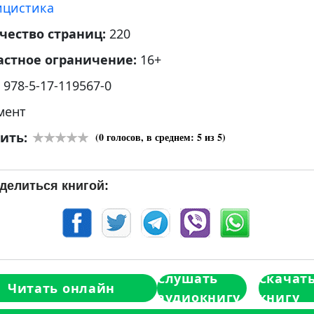
ицистика
чество страниц:
220
астное ограничение:
16+
:
978-5-17-119567-0
мент
ить:
(
0
голосов, в среднем:
5
из 5)
делиться книгой:
Слушать
Скачат
Читать онлайн
аудиокнигу
книгу