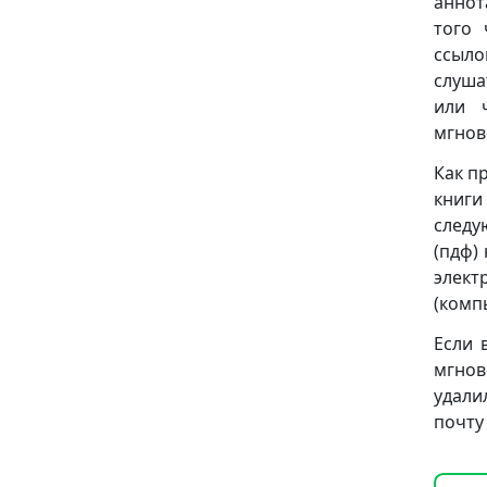
аннот
того 
ссыло
слуша
или 
мгнов
Как п
книги
следую
(пдф)
элект
(комп
Если 
мгно
удали
почту