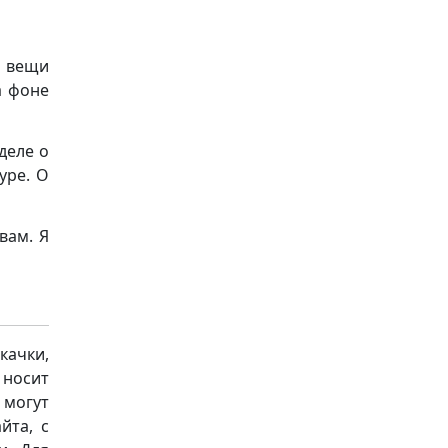
е вещи
а фоне
деле о
уре. О
вам. Я
качки,
носит
 могут
йта, с