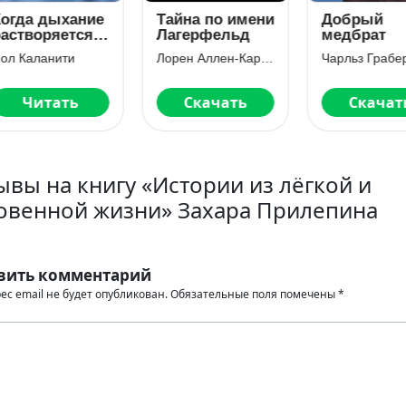
гда дыхание
Тайна по имени
Добрый
створяется в
Лагерфельд
медбрат
здухе.
 Каланити
Лорен Аллен-Карон
Чарльз Грабер
огда судьбе
е равно, что
 врач
Читать
Скачать
Скачать
ывы на книгу «Истории из лёгкой и
овенной жизни» Захара Прилепина
вить комментарий
ес email не будет опубликован.
Обязательные поля помечены
*