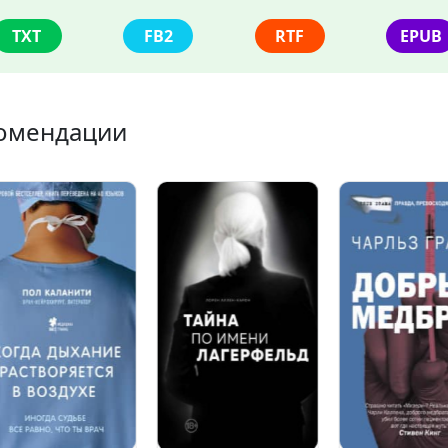
TXT
FB2
RTF
EPUB
омендации