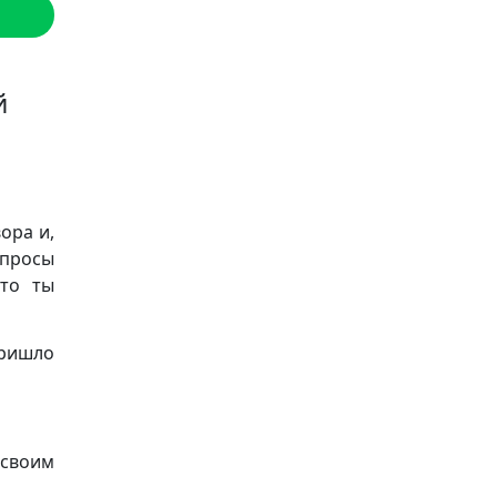
й
ора и,
опросы
что ты
Пришло
 своим