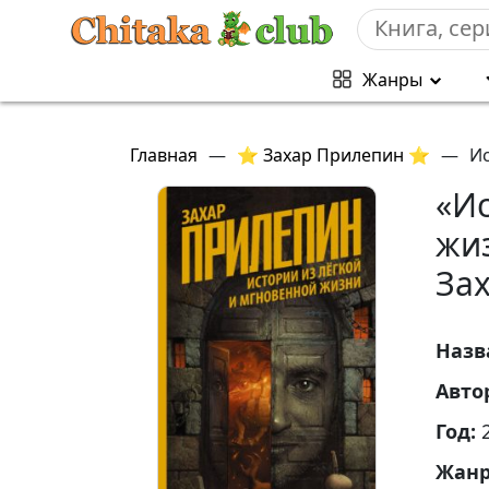
Жанры
Главная
—
⭐ Захар Прилепин ⭐
—
Ис
«Ис
жи
За
Назв
Авто
Год:
Жан