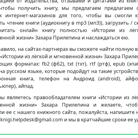
ацией от издательства, отзывами и цитатами из книг
чтобы получить книгу, мы предлагаем предлагаем 
к интернет-магазинов для того, чтобы вы смогли к
ть чтение книги (аудиокнигу в mp3 (мп3)), загрузить / с
читать онлайн книгу полностью «Истории из лёг
енной жизни» Захара Прилепина и наслаждаться ею.
равило, на сайтах-партнерах вы сможете найти полную 
 «Истории из лёгкой и мгновенной жизни» Захара Приле
щих форматах: fb2 (фб2), txt (тхт), rtf (ртф), epub (эпа
 на русском языке, которые подойдут на такие устройства
ронная книга, телефон на Андроид (android), айф
ьютер), айпад.
вы являетесь правообладателем книги «Истории из лё
венной жизни» Захара Прилепина и желаете, что
ли ее с нашего книжного сайта, пожалуйста, напишите 
 knigi.helpdesk@gmail.com и мы в кратчайшие сроки ее у