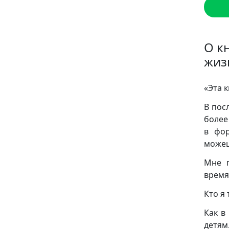
О к
жиз
«Эта 
В пос
более
в фор
можеш
Мне п
время
Кто я 
Как в
детям