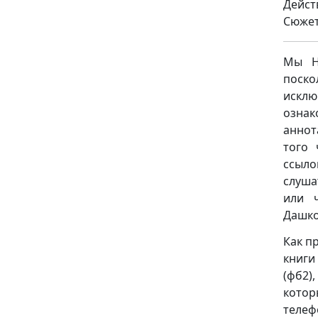
Дейст
Сюжет
Мы НЕ
поск
исклю
ознак
аннот
того 
ссыло
слуша
или 
Дашко
Как п
книги
(фб2),
котор
телеф