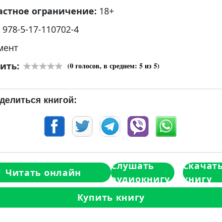
астное ограничение:
18+
:
978-5-17-110702-4
мент
ить:
(
0
голосов, в среднем:
5
из 5)
делиться книгой:
Слушать
Скачат
Читать онлайн
аудиокнигу
книгу
Купить книгу