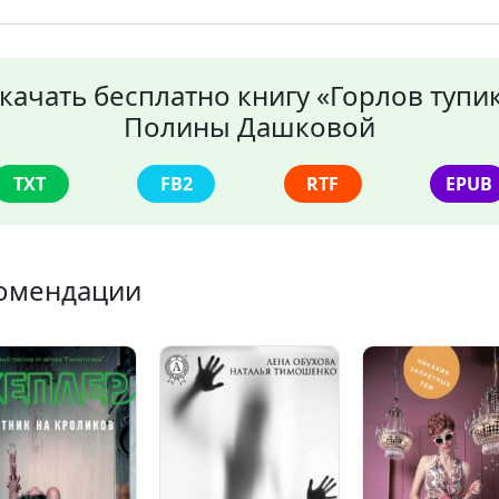
качать бесплатно книгу «Горлов тупи
Полины Дашковой
TXT
FB2
RTF
EPUB
омендации