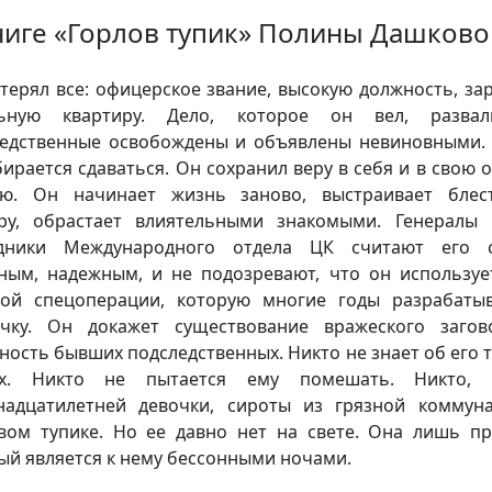
ниге «Горлов тупик» Полины Дашково
терял все: офицерское звание, высокую должность, зар
льную квартиру. Дело, которое он вел, развали
едственные освобождены и объявлены невиновными.
бирается сдаваться. Он сохранил веру в себя и в свою 
ию. Он начинает жизнь заново, выстраивает блес
ру, обрастает влиятельными знакомыми. Генералы
удники Международного отдела ЦК считают его с
ным, надежным, и не подозревают, что он используе
ой спецоперации, которую многие годы разрабаты
чку. Он докажет существование вражеского заго
ность бывших подследственных. Никто не знает об его 
ах. Никто не пытается ему помешать. Никто, 
надцатилетней девочки, сироты из грязной коммун
вом тупике. Но ее давно нет на свете. Она лишь пр
ый является к нему бессонными ночами.