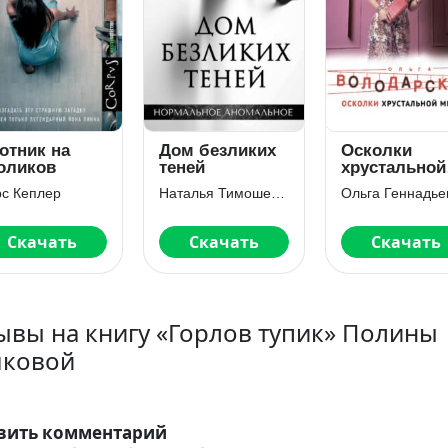
отник на
Дом безликих
Осколки
оликов
теней
хрустальной
мечты
с Кеплер
Наталья Тимошенко
Скачать
Скачать
Скачать
ывы на книгу «Горлов тупик» Полины
ковой
вить комментарий