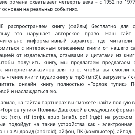
вие романа охватывает четверть века – с 1952 по 1977
 основан на реальных событиях.
 распространяем книгу (файлы) бесплатно для с
ольку это нарушает авторское право. Наш сайт 
чительно информативный характер, где читатели
омиться с интересным описанием книги от нашего са
ацией от издательства, отзывами и цитатами из книг
чтобы получить книгу, мы предлагаем предлагаем 
к интернет-магазинов для того, чтобы вы смогли к
ть чтение книги (аудиокнигу в mp3 (мп3)), загрузить / с
читать онлайн книгу полностью «Горлов тупик» П
вой и наслаждаться ею.
равило, на сайтах-партнерах вы сможете найти полную 
 «Горлов тупик» Полины Дашковой в следующих формата
 txt (тхт), rtf (ртф), epub (эпаб), pdf (пдф) на русском
ые подойдут на такие устройства как - электронная 
он на Андроид (android), айфон, ПК (компьютер), айпад.