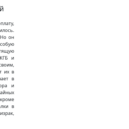
й
плату,
лось.
 Но он
особую
тящую
 КГБ и
воим,
т их в
вает в
вора и
тайных
кроме
алки в
израк,