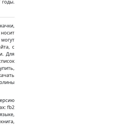
 годы.
качки,
носит
 могут
йта, с
и. Для
список
упить,
качать
олины
версию
х: fb2
 языке,
книга,