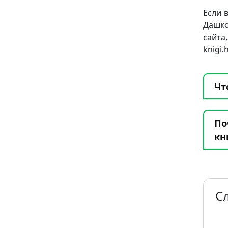
Если 
Дашко
сай
knigi
Чт
По
кн
С