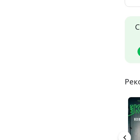
С
Рек