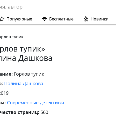
Популярные
Бесплатные
Новинки
орлов тупик
рлов тупик»
лина Дашкова
ание:
Горлов тупик
р:
Полина Дашкова
2019
ры:
Современные детективы
чество страниц:
560