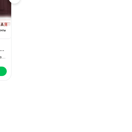
Жизнь вопреки
Охотник на
кроликов
Евгения Михайлова
Ольга Геннадьевна Володарская
Ларс Кеплер
Скачать
Скачать