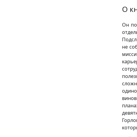
О к
Он по
отде
Подсл
не со
мисс
карье
сотр
полез
сложн
одино
винов
план
девят
Горло
котор