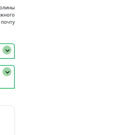
Полины
ижного
очту