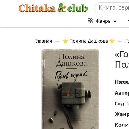
Жанры
Главная
—
⭐ Полина Дашкова ⭐
—
Г
«Го
По
Назв
Авто
Год:
Жан
Коли