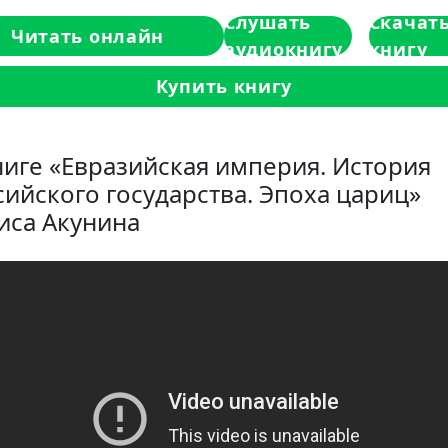
Слушать
Скачат
Читать онлайн
аудиокнигу
книгу
Купить книгу
ниге «Евразийская империя. История
сийского государства. Эпоха цариц»
иса Акунина