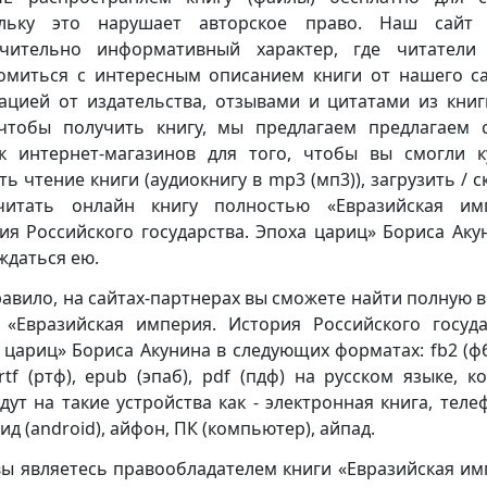
ольку это нарушает авторское право. Наш сайт 
чительно информативный характер, где читатели
омиться с интересным описанием книги от нашего са
ацией от издательства, отзывами и цитатами из книг
чтобы получить книгу, мы предлагаем предлагаем 
к интернет-магазинов для того, чтобы вы смогли к
ть чтение книги (аудиокнигу в mp3 (мп3)), загрузить / с
читать онлайн книгу полностью «Евразийская имп
ия Российского государства. Эпоха цариц» Бориса Аку
ждаться ею.
равило, на сайтах-партнерах вы сможете найти полную 
 «Евразийская империя. История Российского госуда
 цариц» Бориса Акунина в следующих форматах: fb2 (фб2
, rtf (ртф), epub (эпаб), pdf (пдф) на русском языке, к
дут на такие устройства как - электронная книга, теле
ид (android), айфон, ПК (компьютер), айпад.
вы являетесь правообладателем книги «Евразийская им