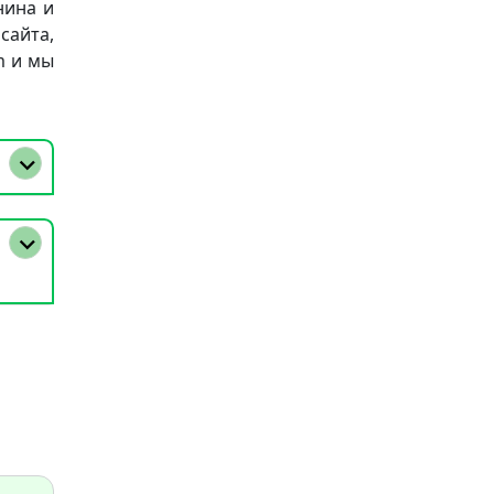
нина и
айта,
m и мы