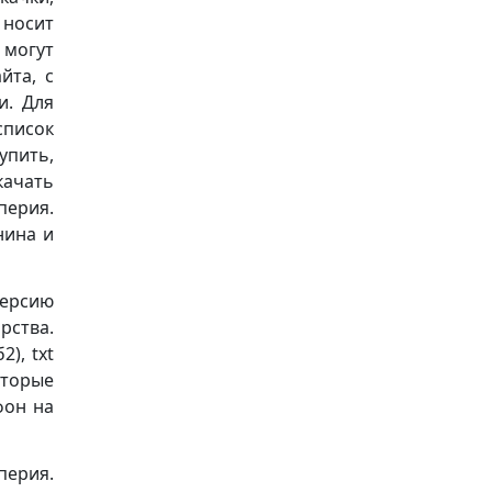
носит
 могут
йта, с
и. Для
список
упить,
качать
ерия.
нина и
версию
рства.
), txt
оторые
фон на
перия.