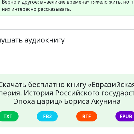
Верно и другое: в «великие времена» тяжело жить, но 
них интересно рассказывать.
лушать аудиокнигу
Скачать бесплатно книгу «Евразийска
перия. История Российского государст
Эпоха цариц» Бориса Акунина
TXT
FB2
RTF
EPUB