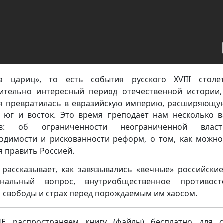
а цариц», то есть события русского XVIII столе
ительно интересный период отечественной истории,
я превратилась в евразийскую империю, расширяющу
, юг и восток. Это время преподает нам несколько 
ов: об ограниченности неограниченной влас
одимости и рискованности реформ, о том, как можно
я править Россией.
 рассказывает, как завязывались «вечные» российские
ональный вопрос, внутриобщественное противосто
 свободы и страх перед порождаемым им хаосом.
 распространяем книгу (файлы) бесплатно для с