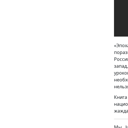
«Эпох
пораз
Росси
запад
урок
необх
нельз
Книга
наци
жажда
Мы НЕ