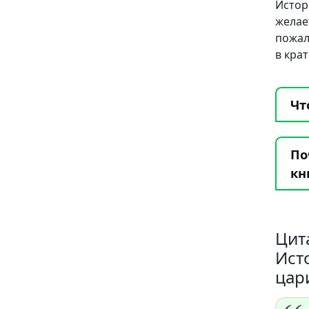
Истор
жела
пожал
в кра
Чт
По
кн
Цит
Ист
цар