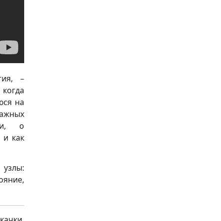
тия, –
 когда
юся на
важных
ти, о
 и как
 узлы:
яние,
качки,