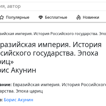
Популярные
Бесплатные
Новинки
зийская империя. История Российского государства. Эп
вразийская империя. История
сийского государства. Эпоха
риц»
рис Акунин
ание:
Евразийская империя. История Российског
арства. Эпоха цариц
р:
Борис Акунин