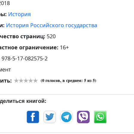
2018
ры:
История
и:
История Российского государства
чество страниц:
520
астное ограничение:
16+
:
978-5-17-082575-2
мент
ить:
(
0
голосов, в среднем:
5
из 5)
делиться книгой: