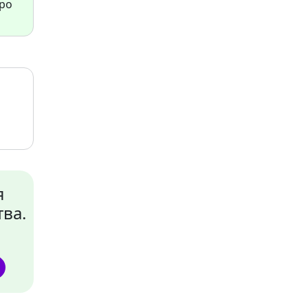
про
я
ва.