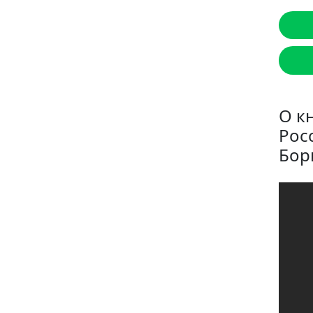
О к
Рос
Бор