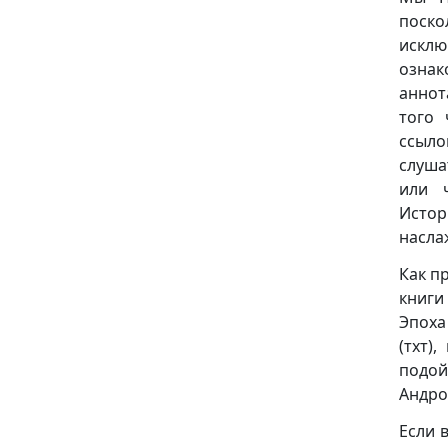
поск
исклю
ознак
аннот
того 
ссыло
слуша
или 
Истор
насла
Как п
книги
Эпоха
(тхт)
подой
Андро
Если 