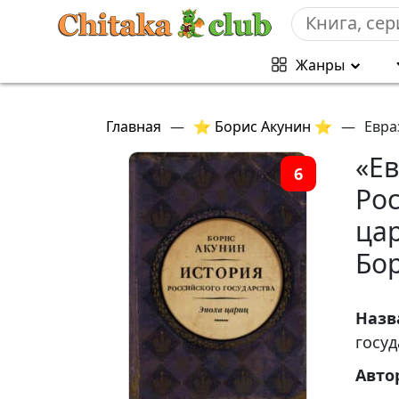
Жанры
Главная
—
⭐ Борис Акунин ⭐
—
Евра
«Е
6
Рос
ца
Бо
Назв
госуд
Авто