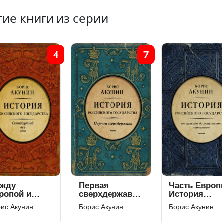
гие книги из серии
4
7
жду
Первая
Часть Европ
ропой и
сверхдержава.
История
ией. История
История
Российского
ис Акунин
Борис Акунин
Борис Акунин
ссийского
Российского
государства.
сударства.
государства.
От истоков 