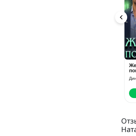
Замаскированные
Измена.
Же
Чувства
Простить,
по
отпустить,
Easy Reading
Каролина Шевцова
Ди
отомстить?
Скачать
Читать
Отз
Нат