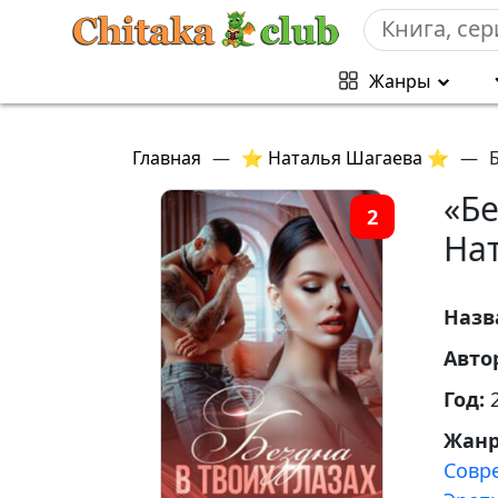
Жанры
Главная
—
⭐ Наталья Шагаева ⭐
—
«Бе
2
На
Назв
Авто
Год:
Жан
Совр