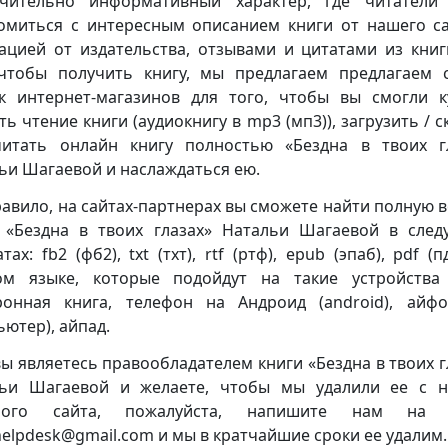
чительно информативный характер, где читатели
омиться с интересным описанием книги от нашего са
ацией от издательства, отзывами и цитатами из книг
чтобы получить книгу, мы предлагаем предлагаем 
к интернет-магазинов для того, чтобы вы смогли к
ть чтение книги (аудиокнигу в mp3 (мп3)), загрузить / с
итать онлайн книгу полностью «Бездна в твоих г
ьи Шагаевой и наслаждаться ею.
равило, на сайтах-партнерах вы сможете найти полную 
 «Бездна в твоих глазах» Натальи Шагаевой в сле
ах: fb2 (фб2), txt (тхт), rtf (ртф), epub (эпаб), pdf (
ом языке, которые подойдут на такие устройства
ронная книга, телефон на Андроид (android), айф
ьютер), айпад.
вы являетесь правообладателем книги «Бездна в твоих г
ьи Шагаевой и желаете, чтобы мы удалили ее с 
ного сайта, пожалуйста, напишите нам на 
.helpdesk@gmail.com и мы в кратчайшие сроки ее удалим.