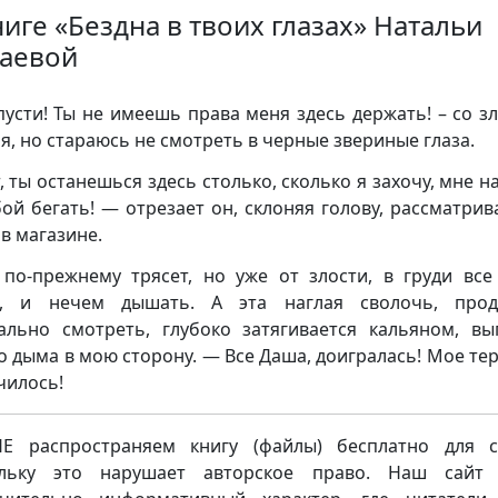
ниге «Бездна в твоих глазах» Натальи
аевой
усти! Ты не имеешь права меня здесь держать! – со з
 я, но стараюсь не смотреть в черные звериные глаза.
, ты останешься здесь столько, сколько я захочу, мне н
бой бегать! — отрезает он, склоняя голову, рассматрива
 в магазине.
по-прежнему трясет, но уже от злости, в груди все
м, и нечем дышать. А эта наглая сволочь, прод
ально смотреть, глубоко затягивается кальяном, вы
о дыма в мою сторону. — Все Даша, доигралась! Мое те
чилось!
 распространяем книгу (файлы) бесплатно для с
ольку это нарушает авторское право. Наш сайт 