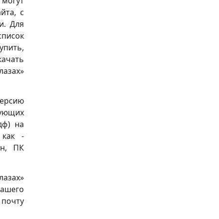
 могут
йта, с
и. Для
список
упить,
качать
лазах»
версию
дующих
пдф) на
 как -
он, ПК
лазах»
нашего
почту