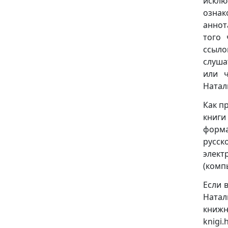
исклю
ознак
аннот
того 
ссыло
слуша
или ч
Натал
Как п
книги
формат
русск
элект
(комп
Если 
Натал
книж
knigi