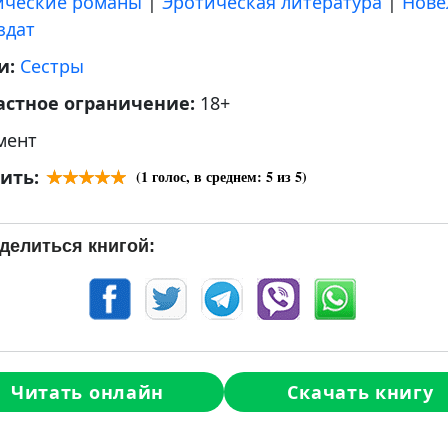
ические романы
|
Эротическая литература
|
Нове
здат
и:
Сестры
астное ограничение:
18+
мент
ить:
(
1
голос, в среднем:
5
из 5)
делиться книгой:
Читать онлайн
Скачать книгу