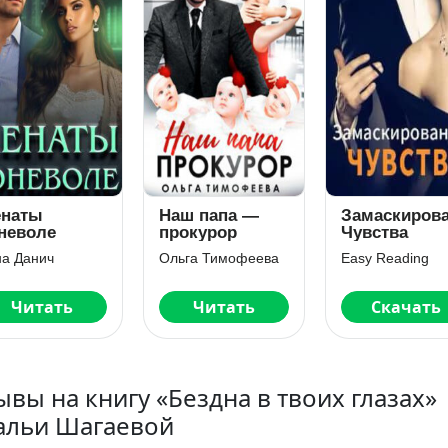
наты
Наш папа —
Замаскиров
неволе
прокурор
Чувства
на Данич
Ольга Тимофеева
Easy Reading
Читать
Читать
Скачать
ывы на книгу «Бездна в твоих глазах»
альи Шагаевой