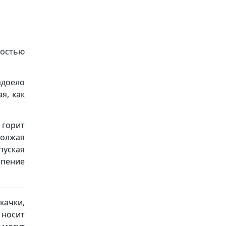
лостью
адоело
я, как
 горит
олжая
пуская
рпение
качки,
носит