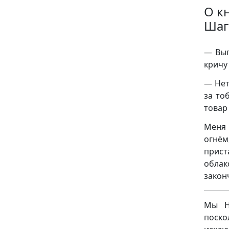
О к
Шаг
— Вып
кричу
— Нет
за то
товар
Меня 
огнё
прист
облак
закон
Мы НЕ
поск