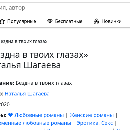
Популярные
Бесплатные
Новинки
Бездна в твоих глазах
здна в твоих глазах»
талья Шагаева
ание:
Бездна в твоих глазах
р:
Наталья Шагаева
2020
ры:
❤️ Любовные романы
|
Женские романы
|
еменные любовные романы
|
Эротика, Секс
|