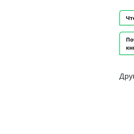
Чт
По
кн
Дру