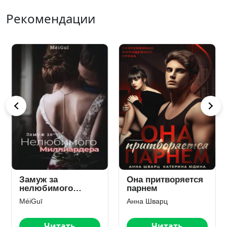
Рекомендации
Замуж за
Она притворяется
нелюбимого
парнем
миллиардера
MéiGuī
Анна Шварц
Читать
Читать