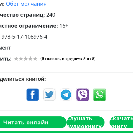
и:
Обет молчания
чество страниц:
240
астное ограничение:
16+
:
978-5-17-108976-4
мент
ить:
(
0
голосов, в среднем:
5
из 5)
делиться книгой:
Слушать
Скачат
Читать онлайн
аудиокнигу
книгу