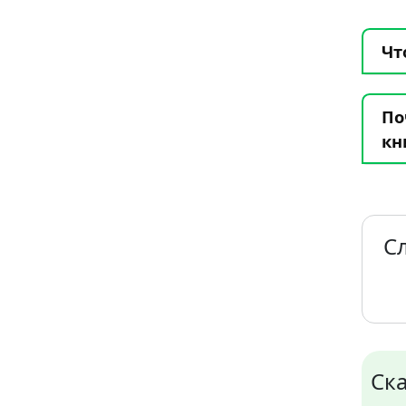
Чт
По
кн
С
Ска