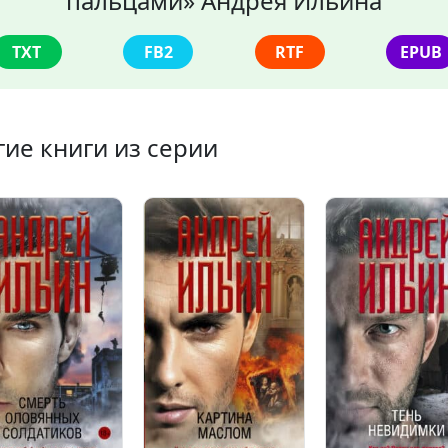
пальцами» Андрея Ильина
TXT
FB2
RTF
EPUB
гие книги из серии