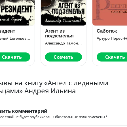
зидент
Агент из
Саботаж
подземелья
Евгений Евгеньевич Сухов
Александр Тамоников
Скачать
Скачать
Скачать
ывы на книгу «Ангел с ледяными
ьцами» Андрея Ильина
вить комментарий
ес email не будет опубликован.
Обязательные поля помечены
*