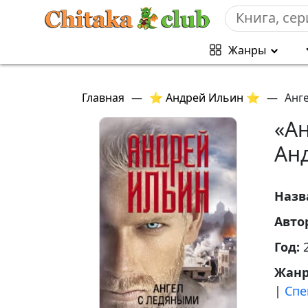
Жанры
Главная
—
⭐ Андрей Ильин ⭐
—
Анг
«А
Ан
Назв
Авто
Год:
Жан
|
Спе