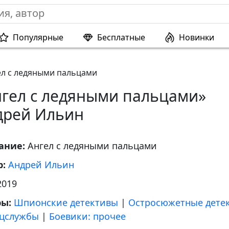
Популярные
Бесплатные
Новинки
ел с ледяными пальцами
нгел с ледяными пальцами»
дрей Ильин
ание:
Ангел с ледяными пальцами
р:
Андрей Ильин
2019
ры:
Шпионские детективы
|
Остросюжетные дете
цслужбы
|
Боевики: прочее