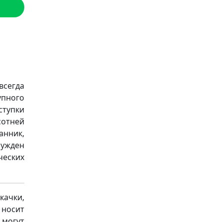
сегда
упного
ступки
сотней
анник,
ужден
ческих
качки,
носит
 могут