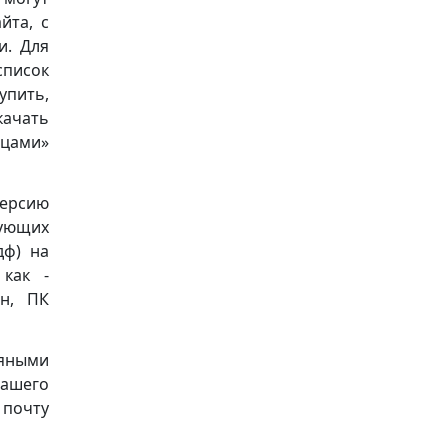
йта, с
и. Для
список
упить,
качать
ьцами»
версию
дующих
пдф) на
 как -
он, ПК
дяными
нашего
почту