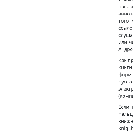
ознак
аннот
того 
ссыло
слуша
или ч
Андре
Как п
книги
формат
русск
элект
(комп
Если 
пальц
книж
knigi