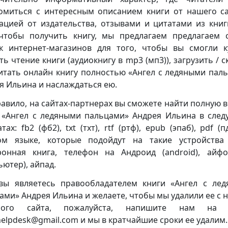
омиться с интересным описанием книги от нашего са
ацией от издательства, отзывами и цитатами из книг
чтобы получить книгу, мы предлагаем предлагаем 
к интернет-магазинов для того, чтобы вы смогли к
ть чтение книги (аудиокнигу в mp3 (мп3)), загрузить / с
итать онлайн книгу полностью «Ангел с ледяными пал
я Ильина и наслаждаться ею.
равило, на сайтах-партнерах вы сможете найти полную 
 «Ангел с ледяными пальцами» Андрея Ильина в сле
ах: fb2 (фб2), txt (тхт), rtf (ртф), epub (эпаб), pdf (
ом языке, которые подойдут на такие устройства
ронная книга, телефон на Андроид (android), айф
ьютер), айпад.
вы являетесь правообладателем книги «Ангел с ле
ами» Андрея Ильина и желаете, чтобы мы удалили ее с 
ного сайта, пожалуйста, напишите нам на 
.helpdesk@gmail.com и мы в кратчайшие сроки ее удалим.