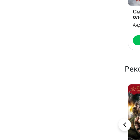
Увидеть Париж
Семьдесят
См
– и победить!
пять шагов к
ол
смерти
со
Андрей Ильин
Андрей Ильин
Ан
Скачать
Скачать
Рек