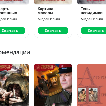
ерть
Картина
Тень
овянных
маслом
невидимки
лдатиков
дрей Ильин
Андрей Ильин
Андрей Ильин
Скачать
Скачать
Скачать
омендации