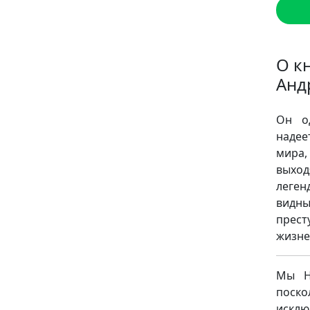
О к
Анд
Он о
надее
мира,
выход
леген
видн
прест
жизне
Мы НЕ
поск
исклю