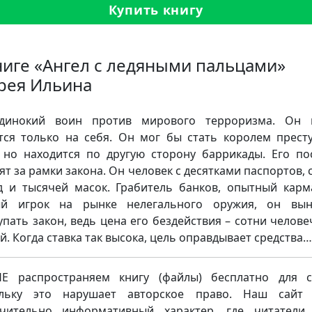
Купить книгу
ниге «Ангел с ледяными пальцами»
рея Ильина
динокий воин против мирового терроризма. Он в
тся только на себя. Он мог бы стать королем прест
 но находится по другую сторону баррикады. Его по
ят за рамки закона. Он человек с десятками паспортов, 
д и тысячей масок. Грабитель банков, опытный карм
ый игрок на рынке нелегального оружия, он вын
упать закон, ведь цена его бездействия – сотни челове
й. Когда ставка так высока, цель оправдывает средства…
 распространяем книгу (файлы) бесплатно для с
ольку это нарушает авторское право. Наш сайт 
чительно информативный характер, где читатели