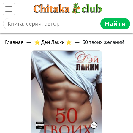
Найти
Главная
—
⭐ Дэй Лакки ⭐
—
50 твоих желаний