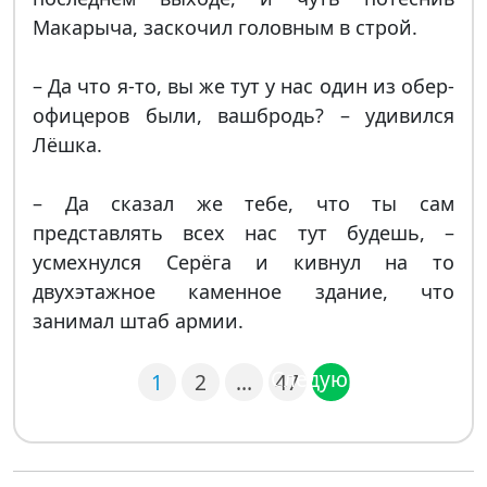
Макарыча, заскочил головным в строй.
– Да что я-то, вы же тут у нас один из обер-
офицеров были, вашбродь? – удивился
Лёшка.
– Да сказал же тебе, что ты сам
представлять всех нас тут будешь, –
усмехнулся Серёга и кивнул на то
двухэтажное каменное здание, что
занимал штаб армии.
Следующая
1
2
…
47