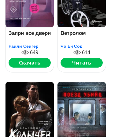
Запри все двери
Ветролом
Райли Сейгер
Чо Ён Сок
649
614
Скачать
Читать