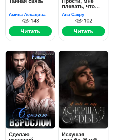
Тайная связь
Прости, мне
плевать, что
нельзя
Амина Асхадова
Ана Сакру
148
102
Читать
Читать
Сделаю
Искушая
взрослой
судьбу. Я тебя