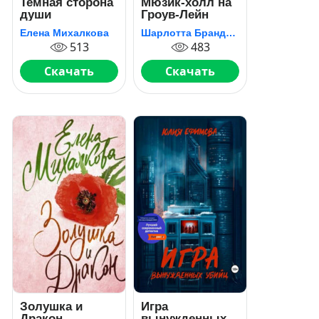
Темная сторона
Мюзик-холл на
души
Гроув-Лейн
Елена Михалкова
Шарлотта Брандиш
513
483
Скачать
Скачать
Золушка и
Игра
Дракон
вынужденных