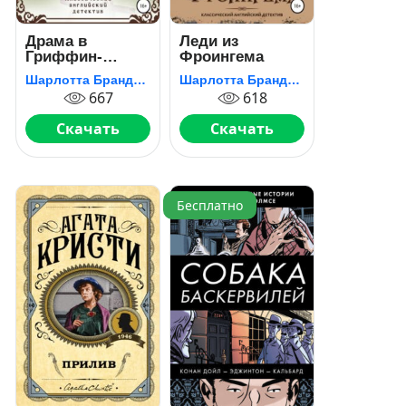
Драма в
Леди из
Гриффин-
Фроингема
холле, или
Шарлотта Брандиш
Шарлотта Брандиш
Отравленный
667
618
уикенд
Скачать
Скачать
Бесплатно