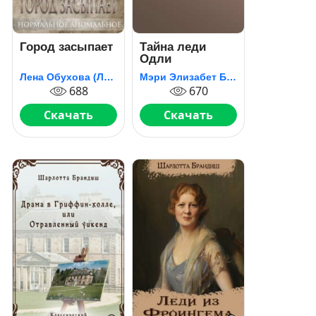
Город засыпает
Тайна леди
Одли
Лена Обухова (Лена Летняя)
Мэри Элизабет Брэддон
688
670
Скачать
Скачать