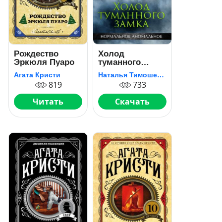
Рождество
Холод
Эркюля Пуаро
туманного
замка
Агата Кристи
Наталья Тимошенко
819
733
Читать
Скачать