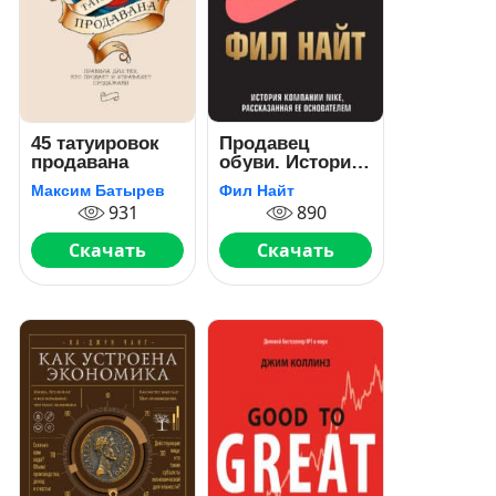
45 татуировок
Продавец
продавана
обуви. История
компании Nike,
Максим Батырев
Фил Найт
рассказанная ее
931
890
основателем
Скачать
Скачать