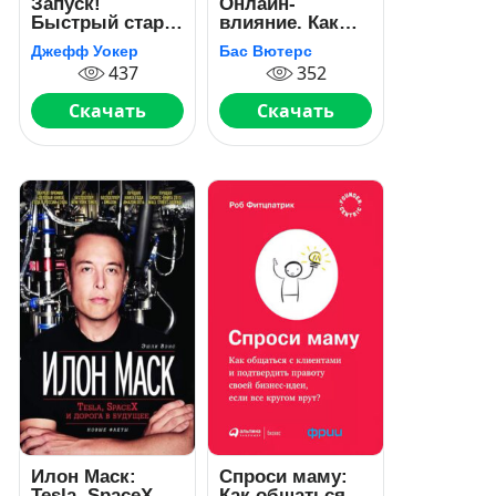
Запуск!
Онлайн-
Быстрый старт
влияние. Как
для вашего
управлять
Джефф Уокер
Бас Вютерс
бизнеса
поведением
437
352
людей, чтобы
они совершали
Скачать
Скачать
покупки в
онлайне
Илон Маск:
Спроси маму:
Tesla, SpaceX и
Как общаться с