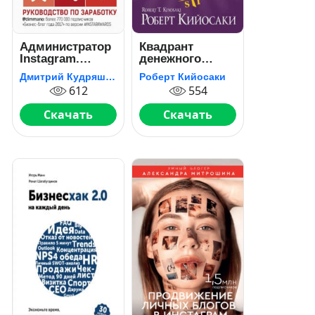
Администратор
Квадрант
Instagram.
денежного
Руководство по
потока
Дмитрий Кудряшов
Роберт Кийосаки
заработку
612
554
Скачать
Скачать