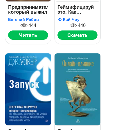
Предприниматель,
Геймифицируй
который выжил
это. Как
стимулировать
Евгений Рябов
Ю-Кай Чоу
клиентов к
444
440
покупке, а
сотрудников – к
Читать
Скачать
работе