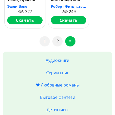
дорога в
клиентами и
Эшли Вэнс
Роберт Фитцпатрик
будущее
подтвердить
327
249
правоту своей
бизнес-идеи,
Скачать
Скачать
если все кругом
врут?
»
1
2
Аудиокниги
Серии книг
❤️ Любовные романы
Бытовое фэнтези
Детективы