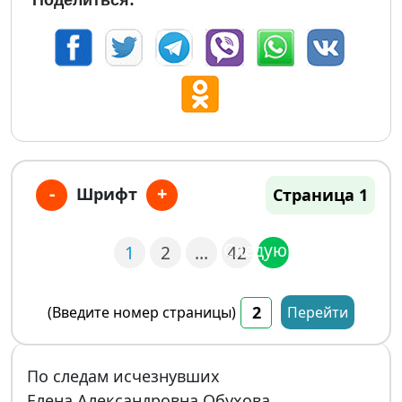
Поделиться:
-
+
Шрифт
Страница 1
Следующая
1
2
…
42
(Введите номер страницы)
Перейти
По следам исчезнувших
Елена Александровна Обухова