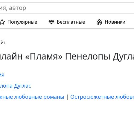
Популярные
Бесплатные
Новинки
айн
нлайн «Пламя» Пенелопы Дугл
мя
лопа Дуглас
жные любовные романы
|
Остросюжетные любов