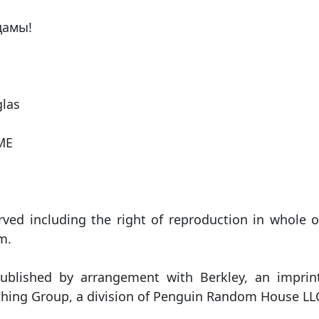
дамы!
las
ME
erved including the right of reproduction in whole o
m.
published by arrangement with Berkley, an imprin
hing Group, a division of Penguin Random House LL