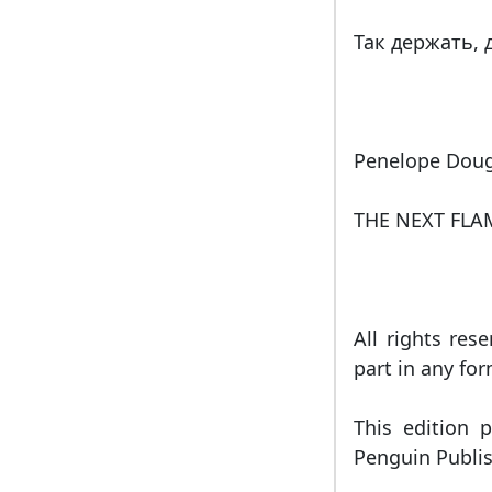
Так держать, 
Penelope Doug
THE NEXT FLA
All rights res
part in any for
This edition 
Penguin Publis