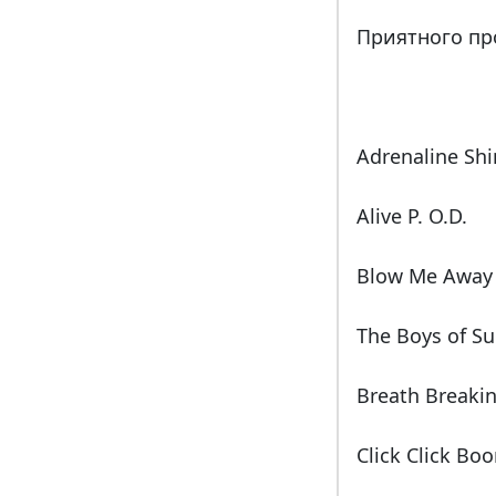
Приятного пр
Adrenaline Sh
Alive P. O.D.
Blow Me Away 
The Boys of S
Breath Breaki
Click Click Bo