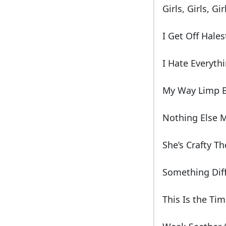
Girls, Girls, Gi
I Get Off Hale
I Hate Everyth
My Way Limp B
Nothing Else M
She’s Crafty T
Something Dif
This Is the Ti