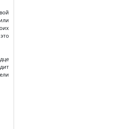
ивой
 или
воих
 это
рдце
дит
ели