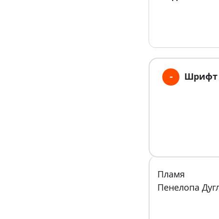
-
Шрифт
Пламя
Пенелопа Дуг