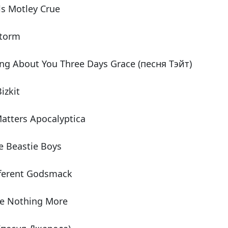
rls Motley Crue
storm
ing About You Three Days Grace (песня Тэйт)
izkit
atters Apocalyptica
he Beastie Boys
ferent Godsmack
me Nothing More