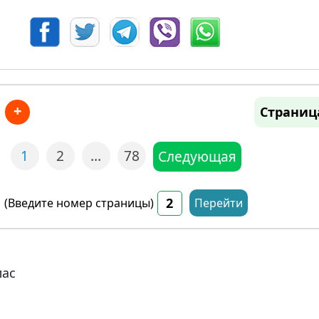
+
Страниц
1
2
…
78
Следующая
(Введите номер страницы)
Перейти
лас