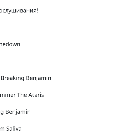
ослушивания!
inedown
Breaking Benjamin
ummer The Ataris
ng Benjamin
om Saliva