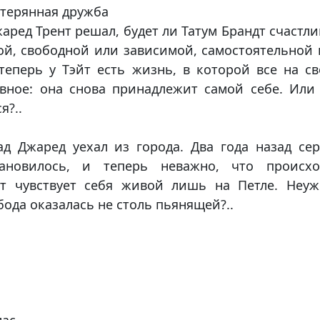
терянная дружба
аред Трент решал, будет ли Татум Брандт счастл
ой, свободной или зависимой, самостоятельной
теперь у Тэйт есть жизнь, в которой все на с
авное: она снова принадлежит самой себе. Или
я?..
ад Джаред уехал из города. Два года назад се
ановилось, и теперь неважно, что происхо
йт чувствует себя живой лишь на Петле. Неуж
ода оказалась не столь пьянящей?..