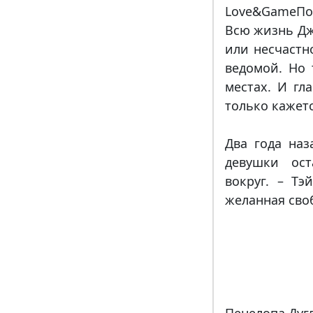
Love&GameПо
Всю жизнь Дж
или несчастн
ведомой. Но 
местах. И гл
только кажетс
Два года наз
девушки ост
вокруг. – Тэ
желанная своб