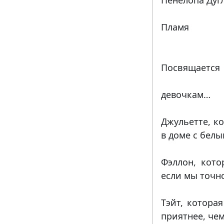
Пенелопа Дуг
Пламя
Посвящается
девочкам…
Джульетте, к
в доме с бел
Фэллон, кото
если мы точн
Тэйт, котора
приятнее, чем