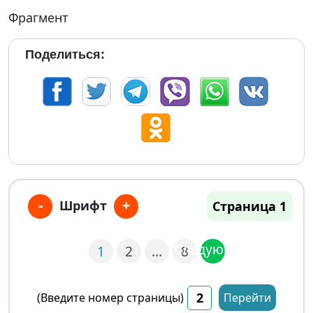
Фрагмент
Поделиться:
-
+
Шрифт
Страница 1
Следующая
1
2
…
8
(Введите номер страницы)
Перейти