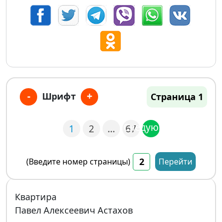
-
+
Шрифт
Страница 1
Следующая
1
2
…
67
(Введите номер страницы)
Перейти
Квартира
Павел Алексеевич Астахов